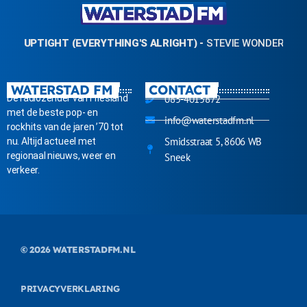
UPTIGHT (EVERYTHING'S ALRIGHT)
-
STEVIE WONDER
WATERSTAD FM
CONTACT
Dé radiozender van Friesland
085-4015872
met de beste pop- en
info@waterstadfm.nl
rockhits van de jaren ’70 tot
Smidsstraat 5, 8606 WB
nu. Altijd actueel met
regionaal nieuws, weer en
Sneek
verkeer.
© 2026
WATERSTADFM.NL
PRIVACYVERKLARING