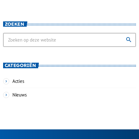
ZOEKEN
search
CATEGORIËN
Acties
Nieuws