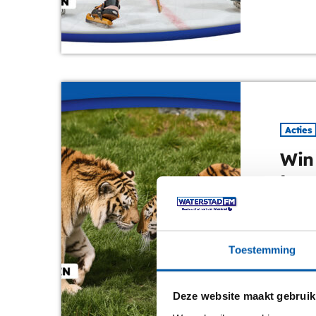
eenvoudi
hieronde
Acties
Win
Lee
Watersta
Jij maak
vol dier
Toestemming
gezin, v
oog met
Deze website maakt gebruik
roofdier