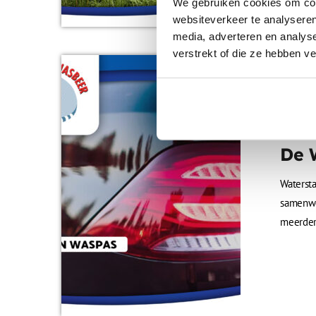
We gebruiken cookies om cont
jong én
websiteverkeer te analyseren
media, adverteren en analys
verstrekt of die ze hebben v
Acties
Win
De 
Waterst
samenwe
meerder
eenvoud
deze pri
alle re
afloop v