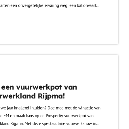
arten een onvergetelijke ervaring weg: een ballonvaart
ersonen vanuit Joure en omstreken. Geniet samen van het
e uitzicht over Friesland terwijl je hoog boven de
n, meren en dorpen zweeft. Een ballonvaart is een
elevenis die je niet snel vergeet, of je nu iemand wilt
n of […]
 een vuurwerkpot van
rwerkland Rijpma!
uwe jaar knallend inluiden? Doe mee met de winactie van
ad FM en maak kans op de Prosperity vuurwerkpot van
kland Rijpma. Met deze spectaculaire vuurwerkshow in