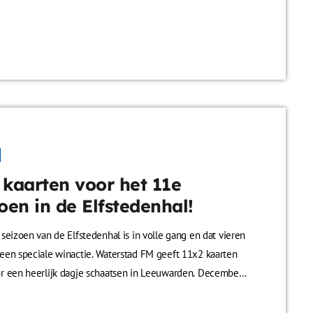
beleef je een feestelijke jaarwisseling vol kleur, licht en
. Een echte blikvanger voor oud en nieuw! Meedoen is
g: vul het contactformulier hieronder in en maak kans.
p van de actie doen wij de winnaar bericht. De prijs […]
 kaarten voor het 11e
oen in de Elfstedenhal!
seizoen van de Elfstedenhal is in volle gang en dat vieren
een speciale winactie. Waterstad FM geeft 11x2 kaarten
r een heerlijk dagje schaatsen in Leeuwarden. December
and om samen het wintergevoel te beleven. Wat is er
an een dagje schaatsen in de Elfstedenhal? Meedoen is