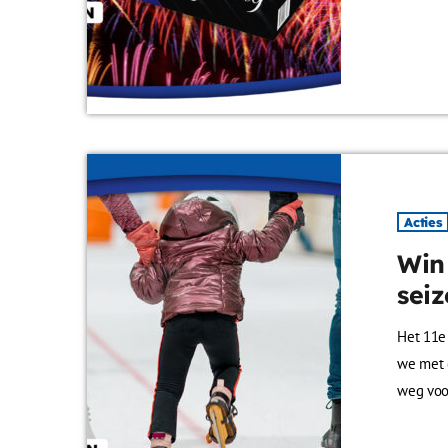
een box 
knallen
eenvoudi
Na afloo
Acties
Win
seiz
Het 11e 
we met 
weg voo
is dé ma
leuker d