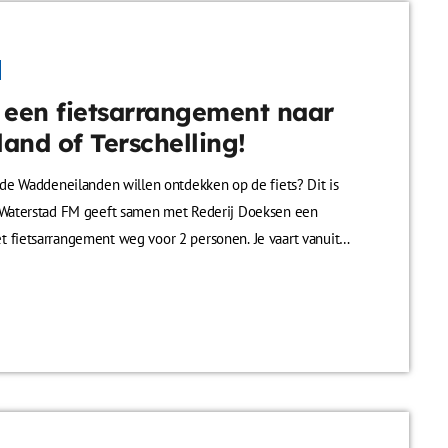
 een fietsarrangement naar
land of Terschelling!
l de Waddeneilanden willen ontdekken op de fiets? Dit is
. Waterstad FM geeft samen met Rederij Doeksen een
 fietsarrangement weg voor 2 personen. Je vaart vanuit
n naar Vlieland of Terschelling en ontdekt het eiland
p de fiets. Geniet van de unieke natuur, de frisse zeelucht
rijheid van een dagje uitwaaien op de Wadden. Meedoen is
ig: Reageer onder onze social media post […]