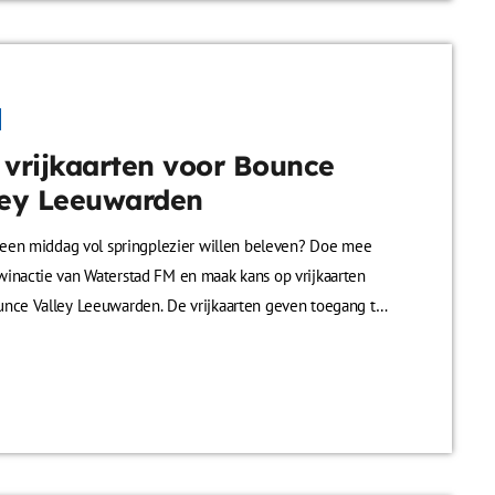
 vrijkaarten voor Bounce
ley Leeuwarden
l een middag vol springplezier willen beleven? Doe mee
inactie van Waterstad FM en maak kans op vrijkaarten
unce Valley Leeuwarden. De vrijkaarten geven toegang tot
ringen, inclusief onbeperkt limonade en gratis
en. Perfect voor kinderen die samen met een vriendje of
netje willen springen. Of ga gezellig mee als ouder en
et plezier samen. Meedoen is eenvoudig: laat je gegevens
n […]