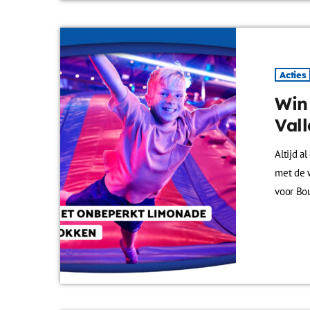
Acties
Win
Val
Altijd a
met de w
voor Bo
2 uur sp
jumpsokk
vriendin
beleef h
achter i