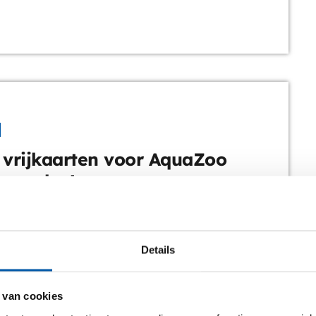
g: laat je gegevens achter in het contactformulier
r. Na afloop van de actie nemen wij […]
 vrijkaarten voor AquaZoo
uwarden!
d FM trakteert deze week op een avontuurlijk dagje uit!
t kans op vrijkaarten voor AquaZoo Leeuwarden. Een uitje
en, plezier en ontdekkingen, perfect om samen met je
Details
rienden of collega’s te beleven. In AquaZoo sta je oog in
 de meest bijzondere dieren. Van indrukwekkende
 van cookies
en tot verschillende bewoners van het water: er is voor