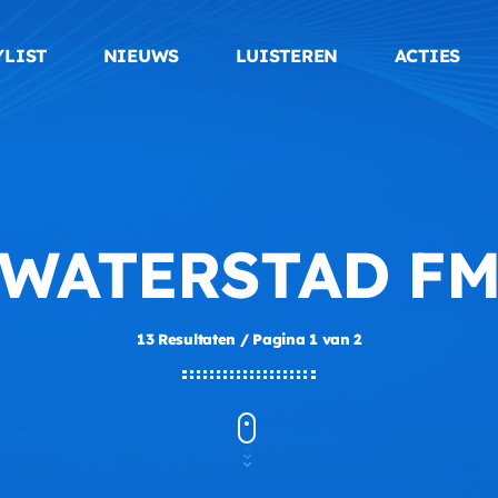
YLIST
NIEUWS
LUISTEREN
ACTIES
WATERSTAD F
13 Resultaten / Pagina 1 van 2