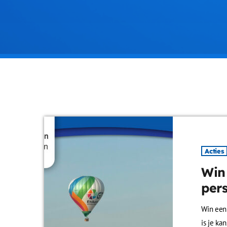
Acties
Win
per
Win een 
is je ka