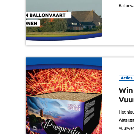
Ballonva
voor 2 p
prachtig
weilande
unieke b
verrasse
Acties
Win
Vuu
Het nie
Waterst
Vuurwer