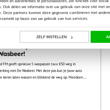
ent en advertenties te personaliseren, om functies voor social
 oud genoeg te zien en te ontdekken. Een […]
. Ook delen we informatie over uw gebruik van onze site met on
e. Deze partners kunnen deze gegevens combineren met andere i
erzameld op basis van uw gebruik van hun services.
ZELF INSTELLEN
A
 een waspas t.w.v. €50 van
Wasbeer!
ad FM geeft opnieuw 5 waspassen t.w.v. €50 weg in
rking met De Wasbeer. Met deze pas kun je jouw auto
e keren laten wassen en blinkend de weg op. Meedoen is
ig: Reageer onder onze social media post wie volgens jou
js nodig heeft. Volg de pagina van Waterstad FM. Onder
acties worden de winnaars van de waspassen gekozen. Na
an de actie nemen wij contact […]