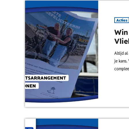
Acties
Win
Vlie
Altijd a
je kans
compleet
Harlinge
daarna o
en de v
eenvoud