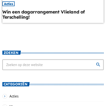
Acties
Win een dagarrangement Vlieland of
Terschelling!
ZOEKEN
search
CATEGORIËN
Acties