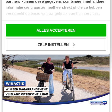
partners kunnen deze gegevens combineren met andere
informatie die u aan ze heeft verstrekt of die ze hebben
verzameld op basis van uw gebruik van hun services.
Acties
ALLES ACCEPTEREN
Merke Wergea passe-partouts winnen?
ZELF INSTELLEN