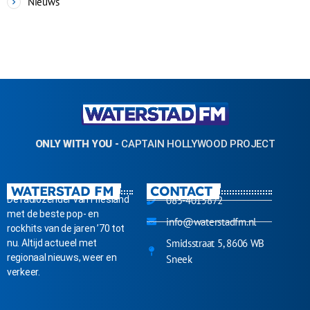
Nieuws
ONLY WITH YOU
-
CAPTAIN HOLLYWOOD PROJECT
WATERSTAD FM
CONTACT
Dé radiozender van Friesland
085-4015872
met de beste pop- en
info@waterstadfm.nl
rockhits van de jaren ’70 tot
Smidsstraat 5, 8606 WB
nu. Altijd actueel met
regionaal nieuws, weer en
Sneek
verkeer.