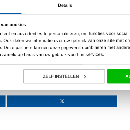
Details
e vrachtwagen of bus en ervaar je hoe het is om zo’n groot
 instructeur maak je kennis met het rijden in een truck of bus.
 van cookies
ent en advertenties te personaliseren, om functies voor social
. Ook delen we informatie over uw gebruik van onze site met on
ontactformulier hieronder. Na afloop van de actie nemen wij
e. Deze partners kunnen deze gegevens combineren met andere i
erzameld op basis van uw gebruik van hun services.
bij Oosterpoort Rijopleidingen!
ontact op met de winnaars.
ZELF INSTELLEN
A
E