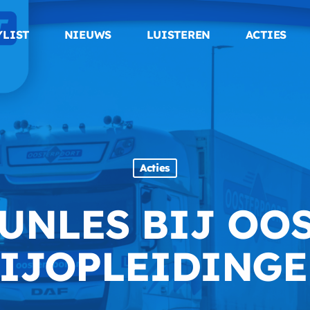
YLIST
NIEUWS
LUISTEREN
ACTIES
Acties
FUNLES BIJ OO
IJOPLEIDING