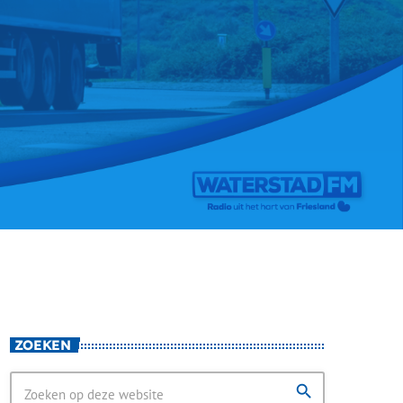
ZOEKEN
search