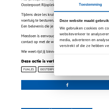
Oosterpoort Rijopleidingen een funles weg.
Toestemming
Tijdens deze les kruip jij achter het stuur van een echt
voertuig te besturen. Onder begeleiding van een ervaren
Deze website maakt gebruik
Een belevenis die je niet snel vergeet!
We gebruiken cookies om cont
websiteverkeer te analyseren
Meedoen is eenvoudig: laat je gegevens achter in het c
media, adverteren en analys
contact op met de winnaar.
verstrekt of die ze hebben v
Wie weet rijd jij binnenkort in een vrachtwagen of bus 
Deze actie is verlopen! Wij nemen per mail c
FUNLES
OOSTERPOORT
WATERSTAD FM
WEEKACTI