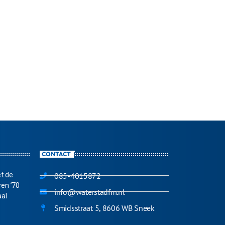
CONTACT
et de
085-4015872
ren ’70
info@waterstadfm.nl
aal
Smidsstraat 5, 8606 WB Sneek