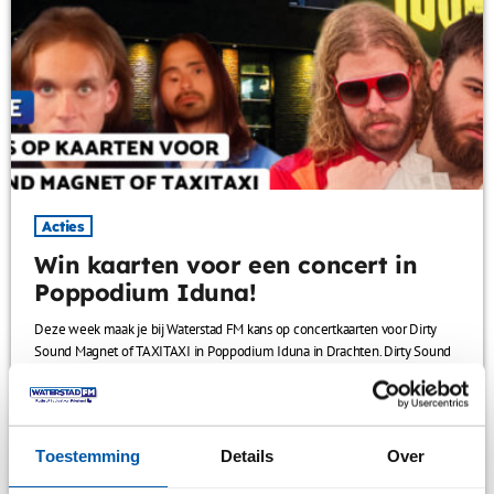
Acties
Win kaarten voor een concert in
Poppodium Iduna!
Deze week maak je bij Waterstad FM kans op concertkaarten voor Dirty
Sound Magnet of TAXITAXI in Poppodium Iduna in Drachten. Dirty Sound
Magnet uit Zwitserland brengt psychedelische rock met invloeden uit
classic en experimentele rock. TAXITAXI is een Nederlandse
punkboyband die vol energie en humor maatschappelijke thema’s
aansnijdt. Beide concerten vinden plaats in dezelfde week in Iduna.
Toestemming
Details
Over
Meedoen is eenvoudig: laat je gegevens achter in het contactformulier
hieronder en […]