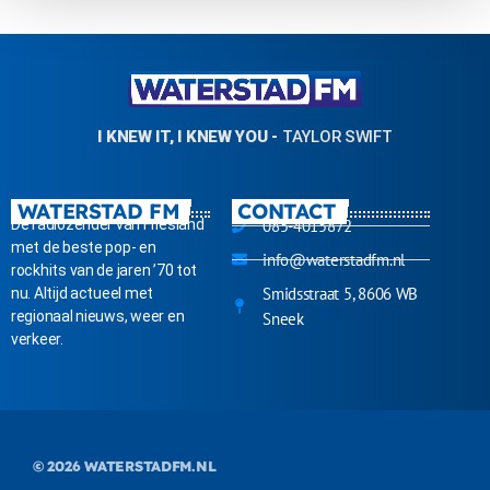
I KNEW IT, I KNEW YOU
-
TAYLOR SWIFT
WATERSTAD FM
CONTACT
Dé radiozender van Friesland
085-4015872
met de beste pop- en
info@waterstadfm.nl
rockhits van de jaren ’70 tot
Smidsstraat 5, 8606 WB
nu. Altijd actueel met
regionaal nieuws, weer en
Sneek
verkeer.
© 2026
WATERSTADFM.NL