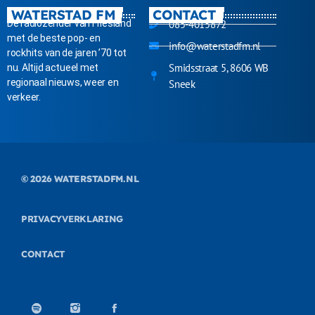
WATERSTAD FM
CONTACT
Dé radiozender van Friesland
085-4015872
met de beste pop- en
info@waterstadfm.nl
rockhits van de jaren ’70 tot
Smidsstraat 5, 8606 WB
nu. Altijd actueel met
regionaal nieuws, weer en
Sneek
verkeer.
© 2026
WATERSTADFM.NL
PRIVACYVERKLARING
CONTACT