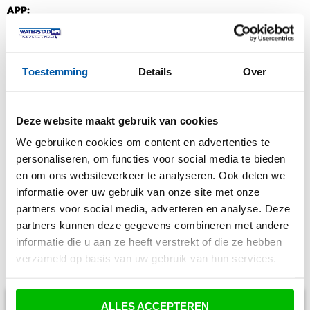
APP:
De Waterstad FM app is voor Android en Apple te downloaden, via de
app kun je ook
direct luisteren.
Toestemming
Details
Over
Lukt het niet om via de bovenstaande manieren Waterstad FM te
ontvangen? Neem dan
Deze website maakt gebruik van cookies
contact op met onze technische afdeling. Bereikbaar via e-mail
techniek@waterstadfm.nl
We gebruiken cookies om content en advertenties te
personaliseren, om functies voor social media te bieden
en om ons websiteverkeer te analyseren. Ook delen we
informatie over uw gebruik van onze site met onze
partners voor social media, adverteren en analyse. Deze
partners kunnen deze gegevens combineren met andere
informatie die u aan ze heeft verstrekt of die ze hebben
Soortgelijke berichten
verzameld op basis van uw gebruik van hun services.
ALLES ACCEPTEREN