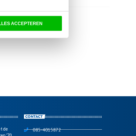
Acties
Nieuws
LLES ACCEPTEREN
CONTACT
et de
085-4015872
ren ’70