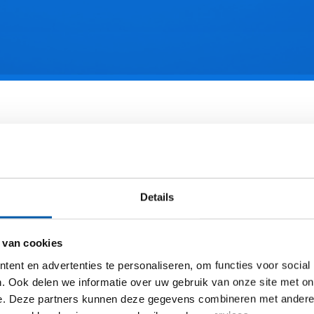
Details
 een waspas t.w.v. €50 van
 van cookies
Wasbeer!
ent en advertenties te personaliseren, om functies voor social
. Ook delen we informatie over uw gebruik van onze site met on
ad FM geeft opnieuw 5 waspassen t.w.v. €50 weg in
e. Deze partners kunnen deze gegevens combineren met andere i
rking met De Wasbeer. Met deze pas kun je jouw auto