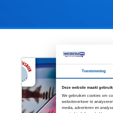
Toestemming
Acties
Win
Deze website maakt gebruik
De 
We gebruiken cookies om cont
websiteverkeer te analyseren
Waterst
media, adverteren en analys
samenwe