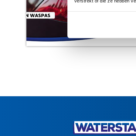
verstrekt of die ze hebben v
meerder
eenvoud
deze pri
alle re
afloop v