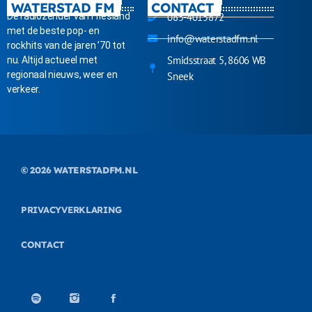
WATERSTAD FM
CONTACT
Dé radiozender van Friesland
085-4015872
met de beste pop- en
info@waterstadfm.nl
rockhits van de jaren ’70 tot
Smidsstraat 5, 8606 WB
nu. Altijd actueel met
regionaal nieuws, weer en
Sneek
verkeer.
© 2026
WATERSTADFM.NL
PRIVACYVERKLARING
CONTACT