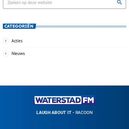
search
CATEGORIËN
Acties
Nieuws
LAUGH ABOUT IT
-
RACOON