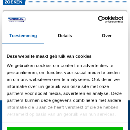
ZOEKEN
search
Toestemming
Details
Over
CATEGORIËN
Acties
Deze website maakt gebruik van cookies
We gebruiken cookies om content en advertenties te
Nieuws
personaliseren, om functies voor social media te bieden
en om ons websiteverkeer te analyseren. Ook delen we
informatie over uw gebruik van onze site met onze
partners voor social media, adverteren en analyse. Deze
partners kunnen deze gegevens combineren met andere
informatie die u aan ze heeft verstrekt of die ze hebben
verzameld op basis van uw gebruik van hun services.
HOTEL CALIFORNIA
-
EAGLES