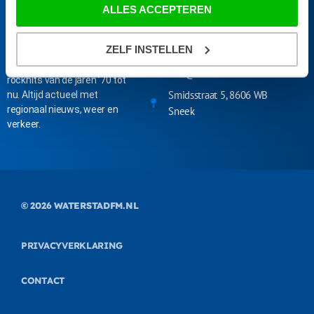
ALLES ACCEPTEREN
WATERSTAD FM
CONTACT
ZELF INSTELLEN
Dé radiozender van Friesland
085-4015872
met de beste pop- en
info@waterstadfm.nl
rockhits van de jaren ’70 tot
Smidsstraat 5, 8606 WB
nu. Altijd actueel met
regionaal nieuws, weer en
Sneek
verkeer.
© 2026
WATERSTADFM.NL
PRIVACYVERKLARING
CONTACT